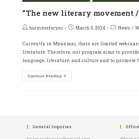
“The new literary movement / k
burmeseforyou
March 5, 2024
News
/
W
Currently in Myanmar, there are limited webina
literature. Therefore, our program aims to provi
language, literature, and culture and to promote
Continue Reading
General Inquiries
Offic
burmeseforyou@gmail.com
Hlaing