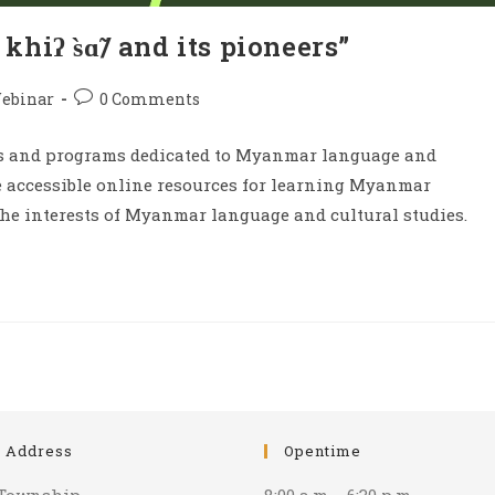
hiʔ s̀ɑ̃/ and its pioneers”
ebinar
0 Comments
rs and programs dedicated to Myanmar language and
de accessible online resources for learning Myanmar
 the interests of Myanmar language and cultural studies.
e Address
Opentime
 Township
8:00 a.m. - 6:30 p.m.