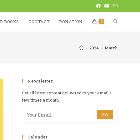
D BOOKS
CONTACT
DONATION
0
>
2024
>
March
Newsletter
Get all latest content delivered to your email a
few times a month.
GO
Calendar