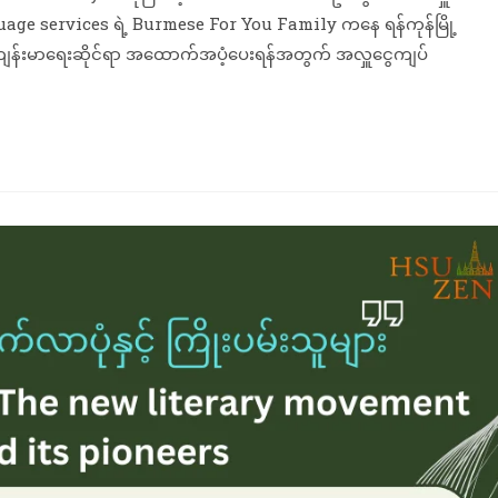
uage services ရဲ့ Burmese For You Family ကနေ ရန်ကုန်မြို့
း၊ကျန်းမာရေးဆိုင်ရာ အထောက်အပံ့ပေးရန်အတွက် အလှူငွေကျပ်