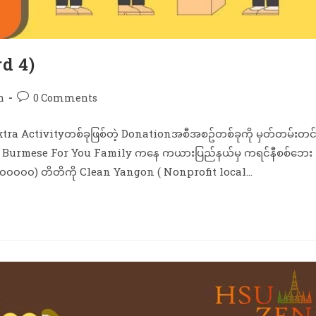
rd 4)
n
0 Comments
xtra Activityတစ်ခုဖြစ်တဲ့ Donationအစီအစဥ်တစ်ခုကို မှတ်တမ်းတင်
ဲ့ Burmese For You Family ကနေ ကယားပြည်နယ်မှ ကရင်နီစစ်ဘေး
(၁၀၀၀၀၀) တိတိကို Clean Yangon ( Nonprofit local…