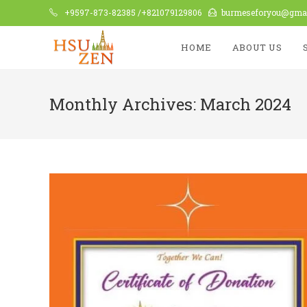
+9597-873-82385 /+821079129806
burmeseforyou@gma
HOME
ABOUT US
Monthly Archives: March 2024