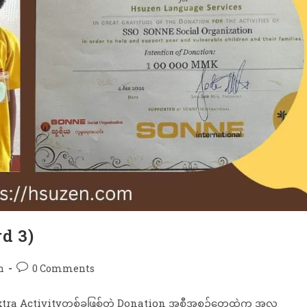
rd 3)
n
0 Comments
Extra Activityတစ်ခုဖြစ်တဲ့ Donation အစီအစဥ်တွေထဲက အလှူ