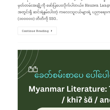
မှတ်တမ်း​အချို့ကို ဖော်ပြပေးလိုက်ပါတယ်။ Hsuzen Lang
အတွင်းရှိ ဆင်းရဲနွမ်းပါးတဲ့ ကလေးသူငယ်များရဲ့ ပညာရေ
(၁၀၀၀၀၀) တိတိကို SSO…
Continue Reading