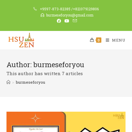
+9597-873-82385 /+821079129806
burmeseforyou@gmail.com
MENU
0
Author:
burmeseforyou
This author has written 7 articles
>
burmeseforyou