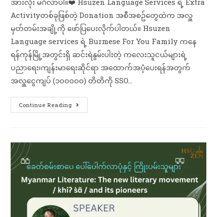
အားလုံး မင်္ဂလာပါ။❤️ Hsuzen Language Services ရဲ့ Extra
Activityတစ်ခုဖြစ်တဲ့ Donation အစီအစဥ်တွေထဲက အလှူ
မှတ်တမ်း​အချို့ကို ဖော်ပြပေးလိုက်ပါတယ်။ Hsuzen
Language services ရဲ့ Burmese For You Family ကနေ
ရန်ကုန်မြို့အတွင်းရှိ ဆင်းရဲနွမ်းပါးတဲ့ ကလေးသူငယ်များရဲ့
ပညာရေး၊ကျန်းမာရေးဆိုင်ရာ အထောက်အပံ့ပေးရန်အတွက်
အလှူငွေကျပ် (၁၀၀၀၀၀) တိတိကို SSO…
Continue Reading