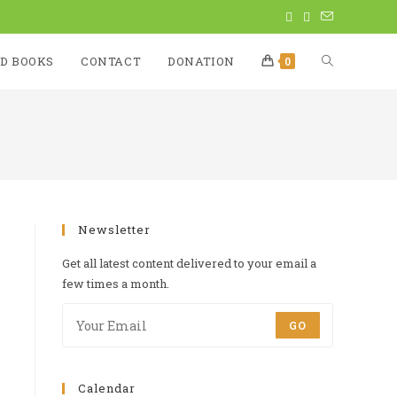
D BOOKS
CONTACT
DONATION
0
Newsletter
Get all latest content delivered to your email a
few times a month.
GO
Calendar