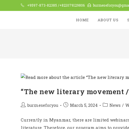
+9597-873-82385 /+821079129806
burmeseforyou@gma
HOME
ABOUT US
“The new literary movement / k
burmeseforyou
March 5, 2024
News
/
W
Currently in Myanmar, there are limited webina
literature. Therefore, our program aims to provi