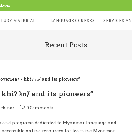
il.com
STUDY MATERIAL
LANGUAGE COURSES
SERVICES AN
Recent Posts
hiʔ s̀ɑ̃/ and its pioneers”
ebinar
0 Comments
rs and programs dedicated to Myanmar language and
de accessible online resources for learning Myanmar