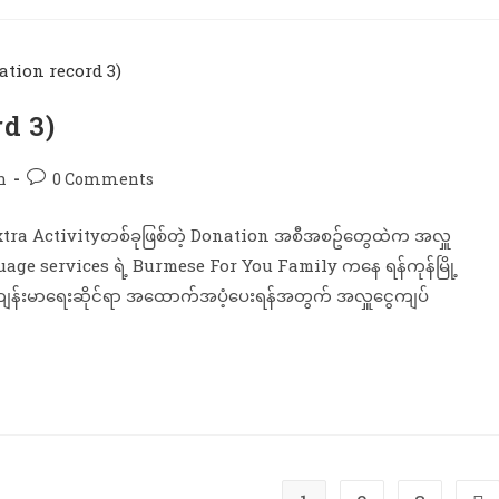
rd 3)
n
0 Comments
Extra Activityတစ်ခုဖြစ်တဲ့ Donation အစီအစဥ်တွေထဲက အလှူ
uage services ရဲ့ Burmese For You Family ကနေ ရန်ကုန်မြို့
း၊ကျန်းမာရေးဆိုင်ရာ အထောက်အပံ့ပေးရန်အတွက် အလှူငွေကျပ်