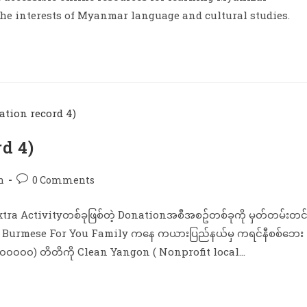
 the interests of Myanmar language and cultural studies.
rd 4)
n
0 Comments
xtra Activityတစ်ခုဖြစ်တဲ့ Donationအစီအစဥ်တစ်ခုကို မှတ်တမ်းတင်
ဲ့ Burmese For You Family ကနေ ကယားပြည်နယ်မှ ကရင်နီစစ်ဘေး
(၁၀၀၀၀၀) တိတိကို Clean Yangon ( Nonprofit local…