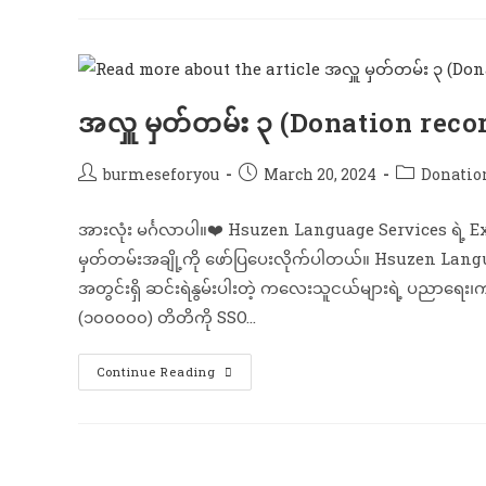
အလှူ မှတ်တမ်း ၃ (Donation reco
burmeseforyou
March 20, 2024
Donatio
အားလုံး မင်္ဂလာပါ။❤️ Hsuzen Language Services ရဲ့ 
မှတ်တမ်း​အချို့ကို ဖော်ပြပေးလိုက်ပါတယ်။ Hsuzen Lang
အတွင်းရှိ ဆင်းရဲနွမ်းပါးတဲ့ ကလေးသူငယ်များရဲ့ ပညာရေ
(၁၀၀၀၀၀) တိတိကို SSO…
Continue Reading